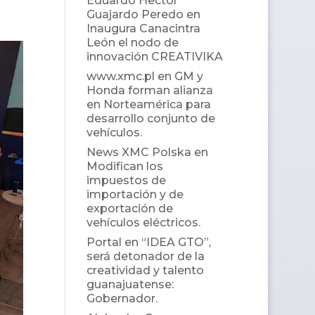
Eduardo Hector
Guajardo Peredo
en
Inaugura Canacintra
León el nodo de
innovación CREATIVIKA
www.xmc.pl
en
GM y
Honda forman alianza
en Norteamérica para
desarrollo conjunto de
vehículos.
News XMC Polska
en
Modifican los
impuestos de
importación y de
exportación de
vehículos eléctricos.
Portal
en
“IDEA GTO”,
será detonador de la
creatividad y talento
guanajuatense:
Gobernador.