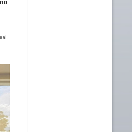
ano
al,